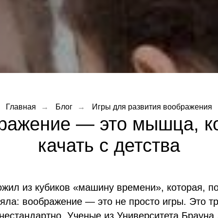
Главная
→
Блог
→
Игры для развития воображения
ражение — это мышца, к
качать с детства
жил из кубиков «машину времени», которая, по
яла: воображение — это не просто игры. Это т
нестандартно. Ученые из Университета Брауна 