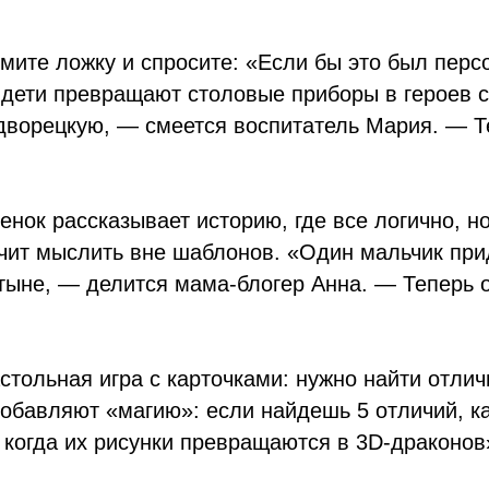
мите ложку и спросите: «Если бы это был персо
 дети превращают столовые приборы в героев 
дворецкую, — смеется воспитатель Мария. — Те
нок рассказывает историю, где все логично, но
учит мыслить вне шаблонов. «Один мальчик при
стыне, — делится мама-блогер Анна. — Теперь о
стольная игра с карточками: нужно найти отлич
добавляют «магию»: если найдешь 5 отличий, к
 когда их рисунки превращаются в 3D-драконов