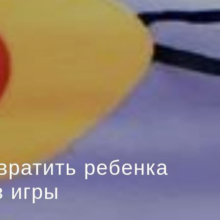
вратить ребенка
з игры