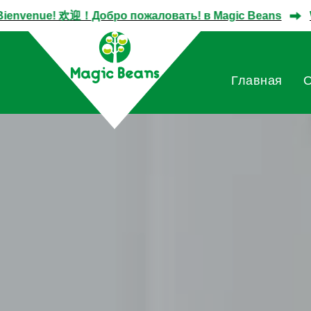
e! 欢迎！Добро пожаловать! в Мagic Вeans
Welcome
Главная
О