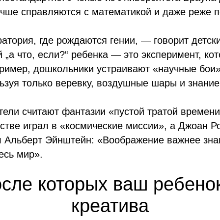
учше справляются с математикой и даже реже 
тория, где рождаются гении, — говорит детски
 „а что, если?“ ребенка — это эксперимент, к
пример, дошкольники устраивают «научные бои»
ьзуя только веревку, воздушные шары и знание
тели считают фантазии «пустой тратой времени
тстве играл в «космические миссии», а Джоан
л Альберт Эйнштейн: «Воображение важнее знан
есь мир».
осле которых ваш ребенок
креатива