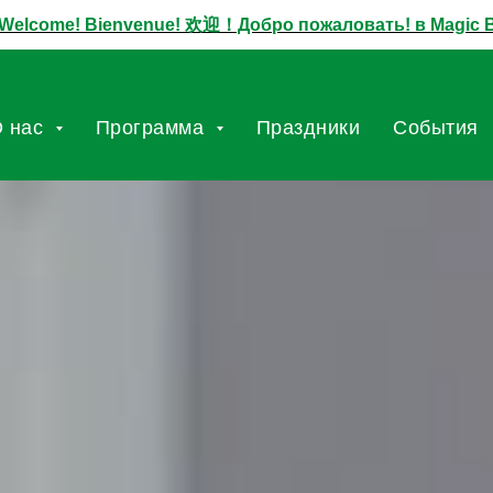
! Bienvenue! 欢迎！Добро пожаловать! в Мagic Вeans
 нас
Программа
Праздники
Cобытия