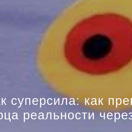
к суперсила: как пре
рца реальности чере